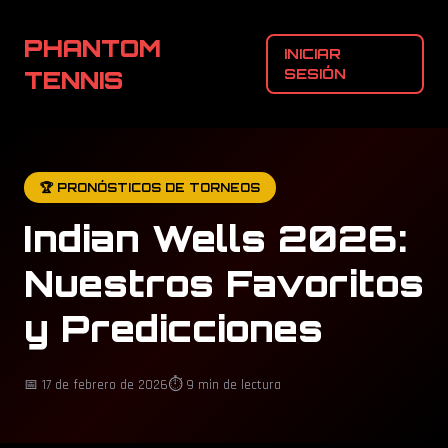
PHANTOM
INICIAR
TENNIS
SESIÓN
🏆 PRONÓSTICOS DE TORNEOS
Indian Wells 2026:
Nuestros Favoritos
y Predicciones
📅 17 de febrero de 2026
⏱️ 9 min de lectura