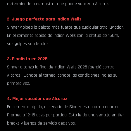
determinado a demostrar que puede vencer a Alcaraz.
2. Juego perfecto para Indian Wells
Sinner golpea la pelota más fuerte que cualquier otro jugador.
En el cemento rápido de Indian Wells con la altitud de 150m,
sus golpes son letales.
3. Finalista en 2025
Sinner alcanzó la final de Indian Wells 2025 (perdió contra
Alcaraz). Conoce el torneo, conoce las condiciones. No es su
primera vez.
4. Mejor sacador que Alcaraz
En cemento rápido, el servicio de Sinner es un arma enorme.
Promedia 12-15 aces por partido. Esto le da una ventaja en tie-
breaks y juegos de servicio decisivos.