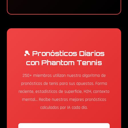
🎾 Pronósticos Diarios
con Phantom Tennis
250+ miembros utilizan nuestro algoritmo de
pronósticos de tenis para sus apuestas. Forma
reciente, estadísticas de superficie, H2H, contexto
mental... Recibe nuestros mejores pronósticos
calculados por IA cada día.