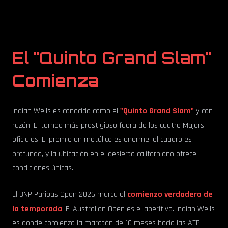
El "Quinto Grand Slam"
Comienza
Indian Wells es conocido como el
"Quinto Grand Slam"
y con
razón. El torneo más prestigioso fuera de los cuatro Majors
oficiales. El premio en metálico es enorme, el cuadro es
profundo, y la ubicación en el desierto californiano ofrece
condiciones únicas.
El BNP Paribas Open 2026 marca el
comienzo verdadero de
la temporada
. El Australian Open es el aperitivo. Indian Wells
es donde comienza la maratón de 10 meses hacia las ATP