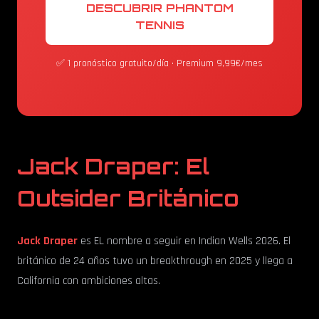
DESCUBRIR PHANTOM
TENNIS
✅ 1 pronóstico gratuito/día • Premium 9,99€/mes
Jack Draper: El
Outsider Británico
Jack Draper
es EL nombre a seguir en Indian Wells 2026. El
británico de 24 años tuvo un breakthrough en 2025 y llega a
California con ambiciones altas.