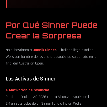
Por Qué Sinner Puede
Crear la Sorpresa
No subestimen a
Jannik Sinner
. El italiano llega a Indian
Wells con hambre de revancha después de su derrota en la
final del Australian Open.
Los Activos de Sinner
1. Motivación de revancha
Perder la final del AO 2026 contra Alcaraz después de liderar
2-1 en sets debe doler. Sinner llega a Indian Wells