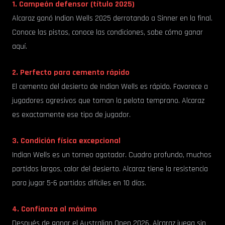
1. Campeón defensor (título 2025)
Alcaraz ganó Indian Wells 2025 derrotando a Sinner en la final.
Conoce las pistas, conoce las condiciones, sabe cómo ganar
aquí.
2. Perfecto para cemento rápido
El cemento del desierto de Indian Wells es rápido. Favorece a
jugadores agresivos que toman la pelota temprano. Alcaraz
es exactamente ese tipo de jugador.
3. Condición física excepcional
Indian Wells es un torneo agotador. Cuadro profundo, muchos
partidos largos, calor del desierto. Alcaraz tiene la resistencia
para jugar 5-6 partidos difíciles en 10 días.
4. Confianza al máximo
Después de ganar el Australian Open 2026, Alcaraz juega sin