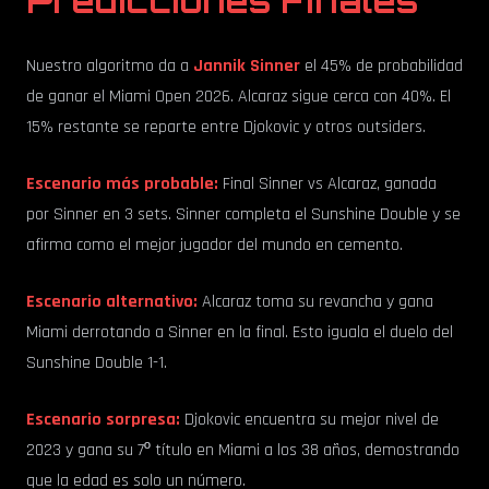
Predicciones Finales
Nuestro algoritmo da a
Jannik Sinner
el 45% de probabilidad
de ganar el Miami Open 2026. Alcaraz sigue cerca con 40%. El
15% restante se reparte entre Djokovic y otros outsiders.
Escenario más probable:
Final Sinner vs Alcaraz, ganada
por Sinner en 3 sets. Sinner completa el Sunshine Double y se
afirma como el mejor jugador del mundo en cemento.
Escenario alternativo:
Alcaraz toma su revancha y gana
Miami derrotando a Sinner en la final. Esto iguala el duelo del
Sunshine Double 1-1.
Escenario sorpresa:
Djokovic encuentra su mejor nivel de
2023 y gana su 7º título en Miami a los 38 años, demostrando
que la edad es solo un número.