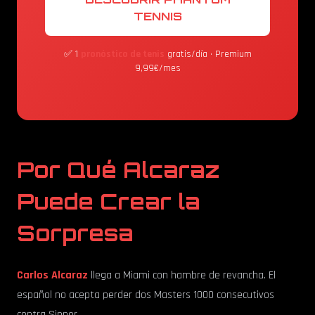
TENNIS
✅ 1
pronóstico de tenis
gratis/día • Premium
9,99€/mes
Por Qué Alcaraz
Puede Crear la
Sorpresa
Carlos Alcaraz
llega a Miami con hambre de revancha. El
español no acepta perder dos Masters 1000 consecutivos
contra Sinner.