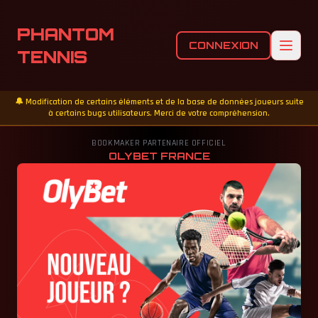
PHANTOM
CONNEXION
TENNIS
🔔 Modification de certains éléments et de la base de données joueurs suite
à certains bugs utilisateurs. Merci de votre compréhension.
BOOKMAKER PARTENAIRE OFFICIEL
OLYBET FRANCE