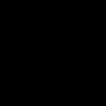
nalyses disponibles dans le dashboard