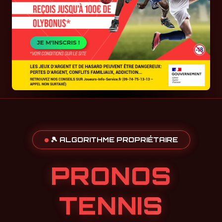
🎾 ALGORITHME PROPRIÉTAIRE
PRONOS
TENNIS