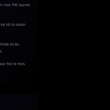
m c'est THE tournoi
ce tôt la saison
ériode où les
e.
ur finir le mois.