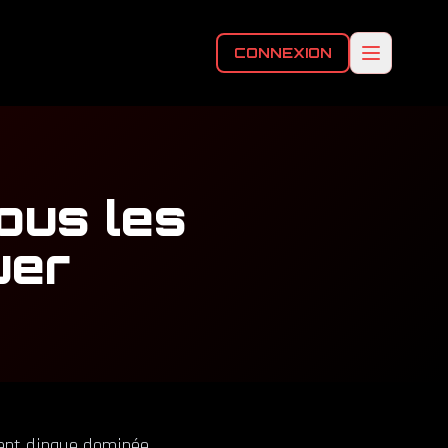
CONNEXION
ous les
uer
ment dingue dominée