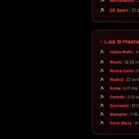
Wimbledon :
2
US Open :
31 a
⚡ Les 9 Mast
Indian Wells :
4-
Miami :
18-29 m
Monte-Carlo :
5-
Madrid :
22 avril
Rome :
6-17 mai
Canada :
2-13 a
Cincinnati :
13-2
Shanghai :
7-18 
Paris-Bercy :
31