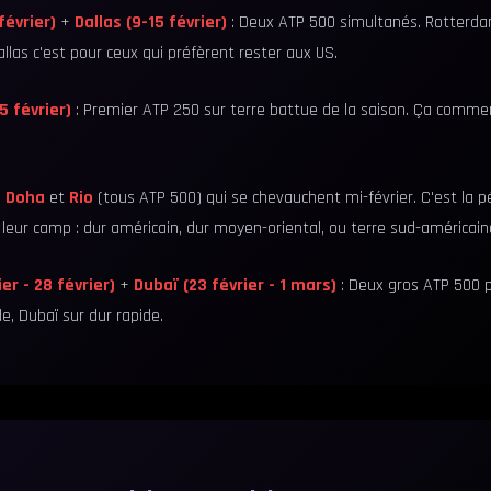
évrier)
+
Dallas (9-15 février)
: Deux ATP 500 simultanés. Rotterda
llas c'est pour ceux qui préfèrent rester aux US.
5 février)
: Premier ATP 250 sur terre battue de la saison. Ça commen
,
Doha
et
Rio
(tous ATP 500) qui se chevauchent mi-février. C'est la p
 leur camp : dur américain, dur moyen-oriental, ou terre sud-américain
er - 28 février)
+
Dubaï (23 février - 1 mars)
: Deux gros ATP 500 po
de, Dubaï sur dur rapide.