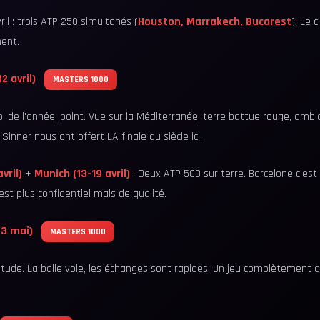
ril : trois ATP 250 simultanés (
Houston, Marrakech, Bucarest
). Le 
ent.
 avril)
MASTERS 1000
i de l'année, point. Vue sur la Méditerranée, terre battue rouge, ambi
 Sinner nous ont offert LA finale du siècle ici.
vril)
+
Munich (13-19 avril)
: Deux ATP 500 sur terre. Barcelone c'est
est plus confidentiel mais de qualité.
 3 mai)
MASTERS 1000
itude. La balle vole, les échanges sont rapides. Un jeu complètement 