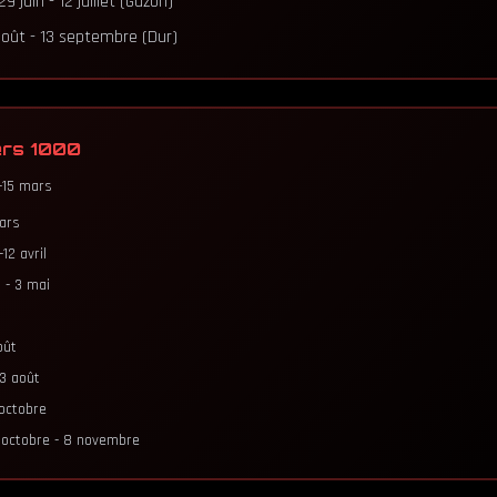
9 juin - 12 juillet (Gazon)
oût - 13 septembre (Dur)
ers 1000
15 mars
ars
12 avril
 - 3 mai
oût
3 août
octobre
 octobre - 8 novembre