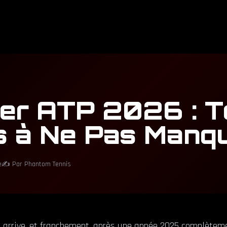
ier ATP 2026 : T
s à Ne Pas Manq
e
✍️ Par Phantom Tennis
 arrive, et franchement, après une année 2025 complète